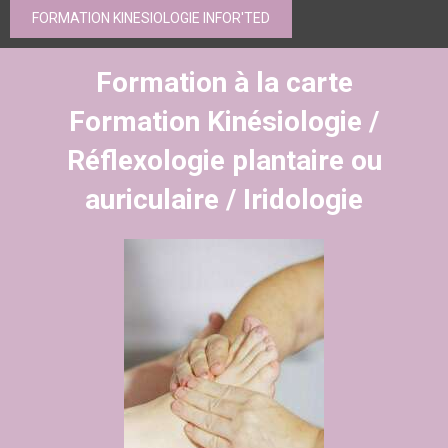
FORMATION KINESIOLOGIE INFOR'TED
Formation à la carte
Formation Kinésiologie /
Réflexologie plantaire ou
auriculaire / Iridologie