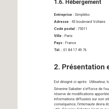
1.6. Hébergement
Entreprise :
Simplébo
Adresse :
43 boulevard Voltaire
Code postal :
75011
Ville :
Paris
Pays :
France
Tél. :
01 84 17 49 76
2. Présentation 
Est désigné ci-après : Utilisateur,
Séverine Sabatier s’efforce de four
réserve de modifications apportées 
informations diffusées sur son site
conséquence, l'internaute devra don