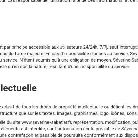
cun cas responsable de l'utilisation faite de ces informations, et de t
st par principe accessible aux utilisateurs 24/24h, 7/7j, sauf interru
as de force majeure. En cas d’impossibilité d’accès au service, Séve
u service. N’étant soumis qu’à une obligation de moyen, Séverine Sab
 qu’en soit la nature, résultant d’une indisponibilité du service.
llectuelle
exclusif de tous les droits de propriété intellectuelle ou détient les 
a structure que sur les textes, images, graphismes, logo, icônes, sons,
lle du site www.severine-sabatier.fr, représentation, modification, pu
 éléments est interdite, sauf autorisation écrite préalable de Séverine
ne contrefaçon et passible de poursuite conformément aux disposit