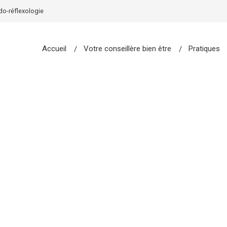
odo-réflexologie
Accueil
Votre conseillère bien être
Pratiques
et podo-réflexologie à Mondragon