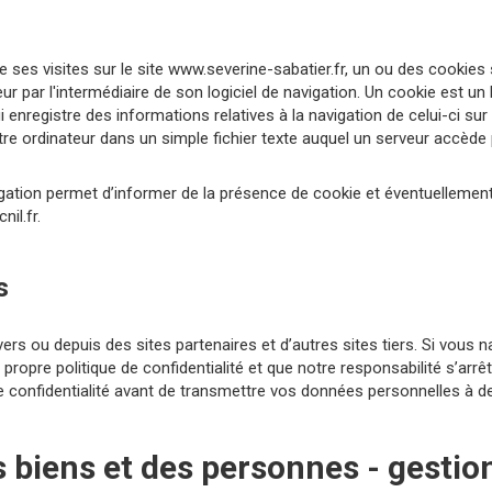
de ses visites sur le site www.severine-sabatier.fr, un ou des cookies 
 par l'intermédiaire de son logiciel de navigation. Un cookie est u
qui enregistre des informations relatives à la navigation de celui-ci sur l
e ordinateur dans un simple fichier texte auquel un serveur accède p
gation permet d’informer de la présence de cookie et éventuellement,
nil.fr
.
s
vers ou depuis des sites partenaires et d’autres sites tiers. Si vous 
r propre politique de confidentialité et que notre responsabilité s’a
 de confidentialité avant de transmettre vos données personnelles à de
s biens et des personnes - gesti