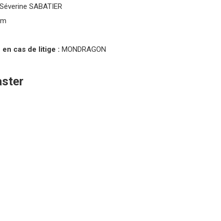
Séverine SABATIER
om
en cas de litige :
MONDRAGON
aster